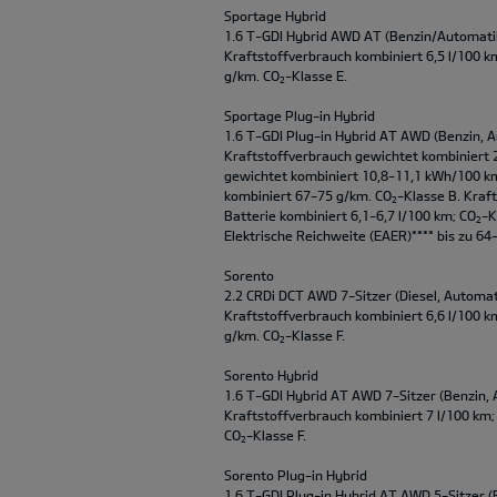
Sportage Hybrid
1.6 T-GDI Hybrid AWD AT (Benzin/Automatik
Kraftstoffverbrauch kombiniert 6,5 l/100 k
g/km. CO
-Klasse E.
2
Sportage Plug-in Hybrid
1.6 T-GDI Plug-in Hybrid AT AWD (Benzin, A
Kraftstoffverbrauch gewichtet kombiniert 
gewichtet kombiniert 10,8-11,1 kWh/100 k
kombiniert 67-75 g/km. CO
-Klasse B. Kraf
2
Batterie kombiniert 6,1-6,7 l/100 km; CO
-K
2
Elektrische Reichweite (EAER)**** bis zu 64
Sorento
2.2 CRDi DCT AWD 7-Sitzer (Diesel, Automat
Kraftstoffverbrauch kombiniert 6,6 l/100 k
g/km. CO
-Klasse F.
2
Sorento Hybrid
1.6 T-GDI Hybrid AT AWD 7-Sitzer (Benzin, 
Kraftstoffverbrauch kombiniert 7 l/100 km;
CO
-Klasse F.
2
Sorento Plug-in Hybrid
1.6 T-GDI Plug-in Hybrid AT AWD 5-Sitzer (