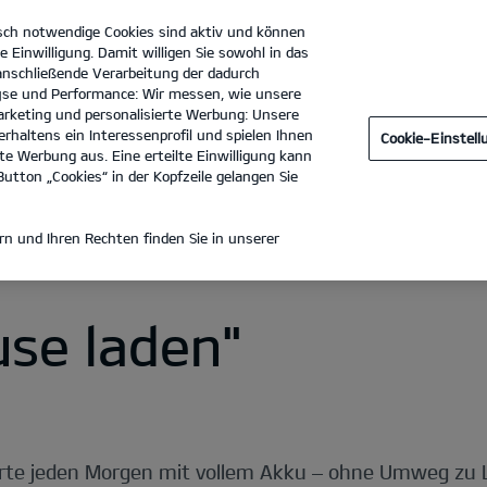
sch notwendige Cookies sind aktiv und können
e Einwilligung. Damit willigen Sie sowohl in das
 anschließende Verarbeitung der dadurch
se und Performance: Wir messen, wie unsere
Auto-Seitner, Inh. Michael Seitner
Tel. :
06731 - 95900
rketing und personalisierte Werbung: Unsere
rhaltens ein Interessenprofil und spielen Ihnen
Cookie-Einstel
aden
Öffentliches Laden
Laden im Unternehmen
e Werbung aus. Eine erteilte Einwilligung kann
utton „Cookies“ in der Kopfzeile gelangen Sie
DECKEN
n und Ihren Rechten finden Sie in unserer