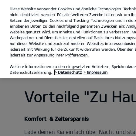
Diese Website verwendet Cookies und ähnliche Technologien. Techni
open
nicht deaktiviert werden. Für alle weiteren Zwecke bitten wir um Ihr
menu
Setzen der jeweiligen Cookies und Tracking-Technologien und in die
erhobenen Daten zu den nachfolgend genannten Zwecken ein: Analy
Website genutzt wird, um Inhalte und Funktionen zu verbessern. Ma
Werbepartner und Dienstleister erstellen auf Basis Ihres Nutzungsve
Entdecken
Zu Hause l
auf dieser Website und auch auf anderen Websites interessenbasiert
jederzeit mit Wirkung für die Zukunft widerrufen werden. Über den B
jederzeit zur Anpassung Ihrer Präferenzen.
LADEN MIT KIA CHARGE
ENT
Weitere Informationen zu den eingesetzten Anbietern, Speicherdauer
Datenschutzerklärung.
> Datenschutz
> Impressum