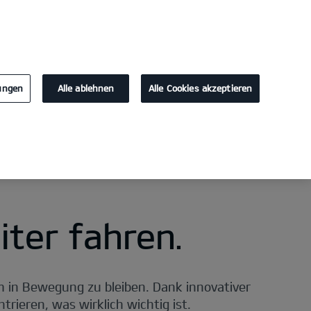
KONTAKT
lungen
Alle ablehnen
Alle Cookies akzeptieren
Laden im Unternehmen
EV Berater
Förderung & Steuerv