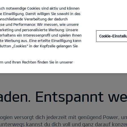
sch notwendige Cookies sind aktiv und können
e Einwilligung. Damit willigen Sie sowohl in das
 anschließende Verarbeitung der dadurch
se und Performance: Wir messen, wie unsere
Auto-Seitner, Inh. Michael Seitner
Tel. :
06731 - 95900
rketing und personalisierte Werbung: Unsere
rhaltens ein Interessenprofil und spielen Ihnen
Cookie-Einstel
Elektrisch fahren
Öffentliches Laden
Laden zu Hause
e Werbung aus. Eine erteilte Einwilligung kann
utton „Cookies“ in der Kopfzeile gelangen Sie
n und Ihren Rechten finden Sie in unserer