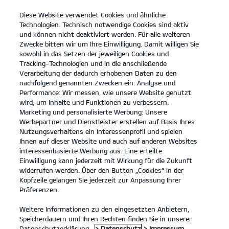
Diese Website verwendet Cookies und ähnliche
open
Technologien. Technisch notwendige Cookies sind aktiv
menu
und können nicht deaktiviert werden. Für alle weiteren
KONTAKT
Zwecke bitten wir um Ihre Einwilligung. Damit willigen Sie
sowohl in das Setzen der jeweiligen Cookies und
Tracking-Technologien und in die anschließende
EV-FÖRDERUNG
Verarbeitung der dadurch erhobenen Daten zu den
nachfolgend genannten Zwecken ein: Analyse und
Performance: Wir messen, wie unsere Website genutzt
EV-FÖRDERUNG
wird, um Inhalte und Funktionen zu verbessern.
Marketing und personalisierte Werbung: Unsere
Werbepartner und Dienstleister erstellen auf Basis Ihres
Nutzungsverhaltens ein Interessenprofil und spielen
Ihnen auf dieser Website und auch auf anderen Websites
interessenbasierte Werbung aus. Eine erteilte
Einwilligung kann jederzeit mit Wirkung für die Zukunft
widerrufen werden. Über den Button „Cookies“ in der
Kopfzeile gelangen Sie jederzeit zur Anpassung Ihrer
Präferenzen.
Weitere Informationen zu den eingesetzten Anbietern,
Speicherdauern und Ihren Rechten finden Sie in unserer
Datenschutzerklärung.
> Datenschutz
> Impressum