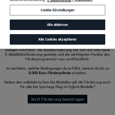
Cookie-Einstellungen
Kia EV4 81.4-kWh-Batterie, FWD GT-Line
(Strom/Reduktionsgetriebe);
150 kW (204 PS): Stromverbrauch kombiniert 15,8 kWh/100 km; CO₂-
Emissionen kombiniert 0 g/km; CO₂-Klasse A. Bis zu 584 km Reichweite.
Alle ablehnen
Neue Förderung für Kia EV-Modelle ab 2026.
Alle Cookies akzeptieren
Eine tolle Nachricht, wenn du dir einen vollelektrischen Kia
zulegen möchtest: Die Bundesregierung hat sich auf eine neue
E-Mobilitätsförderung geeinigt und die wichtigsten Punkte des
Förderprogramms
nun veröffentlicht.
2
Je nachdem, welche Bedingungen du erfüllst, kannst du bis zu
6.000 Euro Förderprämie
erhalten.
Neben den vollelektrischen Kia Modellen gilt die Förderung auch
für alle Kia Sportage Plug-in Hybrid Modelle.³
Jetzt Förderung beantragen